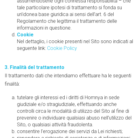
assumendosene ogni connessa responsabilità – che
tale particolare ipotesi di trattamento si fonda su
un’idonea base giuridica ai sensi dell’art. 6 del
Regolamento che legittima il trattamento delle
informazioni in questione.
Cookie
Nel dettaglio, i cookie presenti nel Sito sono indicati al
seguente link:
Cookie Policy
3. Finalità del trattamento
Il trattamento dati che intendiamo effettuare ha le seguenti
finalità:
tutelare gli interessi ed i diritti di Homnya in sede
giudiziale e/o stragiudiziale, effettuando anche
controlli circa le modalità di utilizzo del Sito al fine di
prevenire o individuare qualsiasi abuso nell’utilizzo del
Sito, o qualsiasi attività fraudolenta.
consentire l’erogazione dei servizi da Lei richiesti;