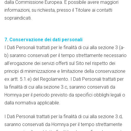
dalla Commissione Europea. È possibile avere maggiori
informazioni, su richiesta, presso il Titolare ai contatti
sopraindicati.
7. Conservazione dei dati personali
I Dati Personali trattati per le finalità di cui alla sezione 3 (a-
b) saranno conservati per il tempo strettamente necessario
all’erogazione dei servizi offerti sul Sito nel rispetto dei
principi di minimizzazione e limitazione della conservazione
ex artt. 5.1.e) del Regolamento. I Dati Personali trattati per
la finalità di cui alla sezione 3.c, saranno conservati da
Homnya per il periodo previsto da specifici obblighi legali o
dalla normativa applicabile.
I Dati Personali trattati per la finalità di cui alla sezione 3.d,
saranno conservati da Homnya per il tempo strettamente