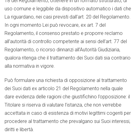
18 del Regolamento, ottenere in un formato strutturato, di
uso comune e leggibile da dispositivo automatico i dati che
La riguardano, nei casi previsti dall’art. 20 del Regolamento.
In ogni momento Lei può revocare, ex art. 7 del
Regolamento, il consenso prestato e proporre reclamo
all’autorità di controllo competente ai sensi dell’art. 77 del
Regolamento, o ricorso dinnanzi all’Autorità Giudiziaria,
qualora ritenga che il trattamento dei Suoi dati sia contrario
alla normativa in vigore.
Può formulare una richiesta di opposizione al trattamento
dei Suoi dati ex articolo 21 del Regolamento nella quale
dare evidenza delle ragioni che giustifichino l’opposizione: il
Titolare si riserva di valutare l’istanza, che non verrebbe
accettata in caso di esistenza di motivi legittimi cogenti per
procedere al trattamento che prevalgano sui Suoi interessi,
diritti e libertà.