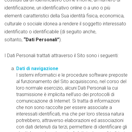
identificazione, un identificativo online o a uno o più
elementi caratteristici della Sua identità fisica, economica,
culturale o sociale idonea a rendere il soggetto interessato
identificato o identificabile (di seguito anche,
soltanto,
“Dati Personali”
).
I Dati Personali trattati attraverso il Sito sono i seguenti:
Dati di navigazione
I sistemi informatici e le procedure software preposte
al funzionamento del Sito acquisiscono, nel corso del
loro normale esercizio, alcuni Dati Personali la cui
trasmissione è implicita nell’uso dei protocolli di
comunicazione di Internet. Si tratta di informazioni
che non sono raccolte per essere associate a
interessati identificati, ma che per loro stessa natura
potrebbero, attraverso elaborazioni ed associazioni
con dati detenuti da terzi, permettere di identificare gli