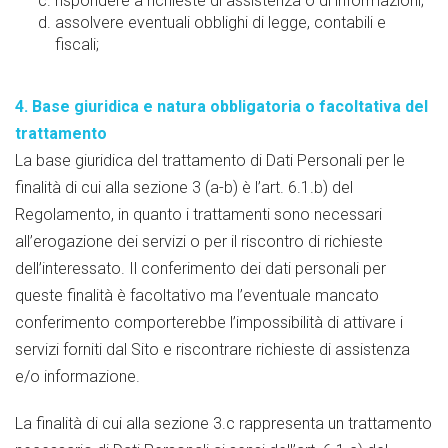
rispondere a richieste di assistenza o di informazioni;
assolvere eventuali obblighi di legge, contabili e
fiscali;
4. Base giuridica e natura obbligatoria o facoltativa del
trattamento
La base giuridica del trattamento di Dati Personali per le
finalità di cui alla sezione 3 (a-b) è l’art. 6.1.b) del
Regolamento, in quanto i trattamenti sono necessari
all’erogazione dei servizi o per il riscontro di richieste
dell’interessato. Il conferimento dei dati personali per
queste finalità è facoltativo ma l’eventuale mancato
conferimento comporterebbe l’impossibilità di attivare i
servizi forniti dal Sito e riscontrare richieste di assistenza
e/o informazione.
La finalità di cui alla sezione 3.c rappresenta un trattamento