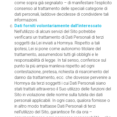
come sopra già segnalato – di manifestare l’esplicito
consenso al trattamento delle speciali categorie di
dati personali, laddove decidesse di condividere tali
informazioni.
Dati forniti volontariamente dall’interessato
Nell’utilizzo di alcuni servizi del Sito potrebbe
verificarsi un trattamento di Dati Personali di terzi
soggetti da Lei inviati a Homnya. Rispetto a tali
ipotesi, Lei si pone come autonomo titolare del
trattamento, assumendosi tutti gli obblighi e le
responsabilità di legge. In tal senso, conferisce sul
punto la più ampia manleva rispetto ad ogni
contestazione, pretesa, richiesta di risarcimento del
danno da trattamento, ecc. che dovesse pervenire a
Homnya da terzi soggetti i cui Dati Personali siano
stati trattati attraverso il Suo utilizzo delle funzioni del
Sito in violazione delle norme sulla tutela dei dati
personali applicabili. In ogni caso, qualora fornisse o
in altro modo trattasse Dati Personali di terzi
nell’utilizzo del Sito, garantisce fin da ora –