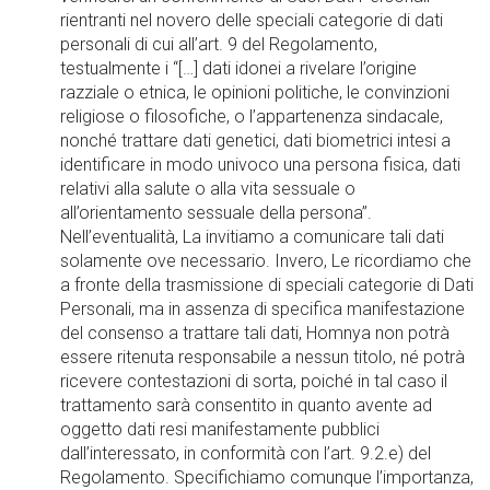
rientranti nel novero delle speciali categorie di dati
personali di cui all’art. 9 del Regolamento,
testualmente i “[…] dati idonei a rivelare l’origine
razziale o etnica, le opinioni politiche, le convinzioni
religiose o filosofiche, o l’appartenenza sindacale,
nonché trattare dati genetici, dati biometrici intesi a
identificare in modo univoco una persona fisica, dati
relativi alla salute o alla vita sessuale o
all’orientamento sessuale della persona”.
Nell’eventualità, La invitiamo a comunicare tali dati
solamente ove necessario. Invero, Le ricordiamo che
a fronte della trasmissione di speciali categorie di Dati
Personali, ma in assenza di specifica manifestazione
del consenso a trattare tali dati, Homnya non potrà
essere ritenuta responsabile a nessun titolo, né potrà
ricevere contestazioni di sorta, poiché in tal caso il
trattamento sarà consentito in quanto avente ad
oggetto dati resi manifestamente pubblici
dall’interessato, in conformità con l’art. 9.2.e) del
Regolamento. Specifichiamo comunque l’importanza,