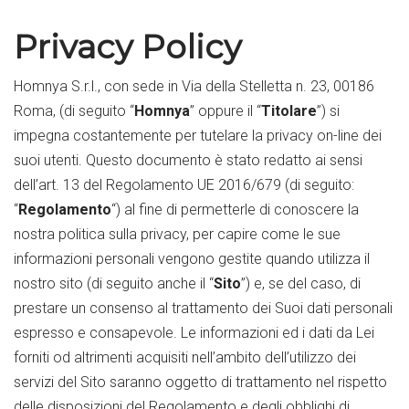
Privacy Policy
Homnya S.r.l., con sede in Via della Stelletta n. 23, 00186
Roma, (di seguito “
Homnya
” oppure il “
Titolare
”) si
impegna costantemente per tutelare la privacy on-line dei
suoi utenti. Questo documento è stato redatto ai sensi
dell’art. 13 del Regolamento UE 2016/679 (di seguito:
“
Regolamento
“) al fine di permetterle di conoscere la
nostra politica sulla privacy, per capire come le sue
informazioni personali vengono gestite quando utilizza il
nostro sito (di seguito anche il “
Sito
”) e, se del caso, di
prestare un consenso al trattamento dei Suoi dati personali
espresso e consapevole. Le informazioni ed i dati da Lei
forniti od altrimenti acquisiti nell’ambito dell’utilizzo dei
servizi del Sito saranno oggetto di trattamento nel rispetto
delle disposizioni del Regolamento e degli obblighi di