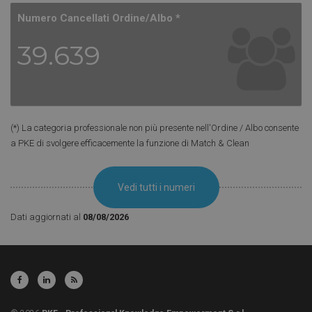
Numero Cancellati Ordine/Albo *
Necessari
39.639
I cookie necessari contribuiscono a rendere
fruibile il sito web abilitandone funzionalità di base
quali la navigazione sulle pagine e l'accesso alle
aree protette del sito. Il sito web non è in grado di
funzionare correttamente senza questi cookie.
(*) La categoria professionale non più presente nell'Ordine / Albo consente
Fornitore /
Nome
Scadenza
Descri
Dominio
a PKE di svolgere efficacemente la funzione di Match & Clean
ASPSESSIONIDAGSQAQDC
www.pke.it
Sessione
Quest
di coo
gener
Vedi tutti i numeri
associ
all'us
cookie
Dati aggiornati al
08/08/2026
sessio
piatta
generi
utilizz
scritti
tecnol
basate
Micros
La stru
nome 