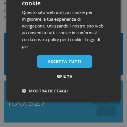
®
cookie
La numerica dei farmacisti on line indicata in
WelfareLink
è
parziale in quanto i farmacisti di comunità (privata e
Questo sito web utilizza i cookie per
comunale) di norma si registrano con l’eMail della farmacia.
migliorare la tua esperienza di
navigazione. Utilizzando il nostro sito web
acconsenti a tutti i cookie in conformità
con la nostra policy per i cookie.
Leggi di
Numero Totale
più
140.566
ACCETTA TUTTI
RIFIUTA
Numero Attivi Ordine/Albo
MOSTRA DETTAGLI
100.927
Necessari